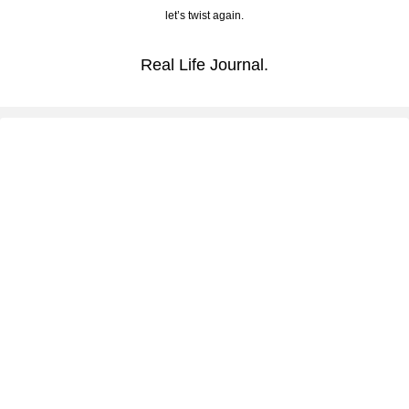
let’s twist again.
Real Life Journal.