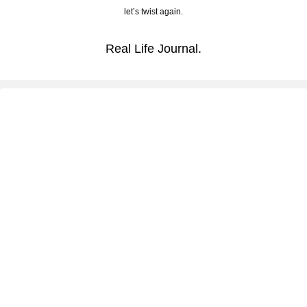
let’s twist again.
Real Life Journal.