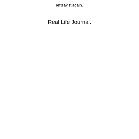
let’s twist again.
Real Life Journal.