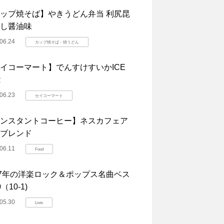
ップ焼そば】やきうどん弁当 利尻昆
し醤油味
06.24
カップ焼そば・焼うどん
イコーマート】でんすけすいかICE
R
06.23
セイコーマート
ンスタントコーヒー】ネスカフェア
ブレンド
06.11
Food
07年の洋楽ロック＆ポップス名曲ベス
（10-1)
05.30
Lists