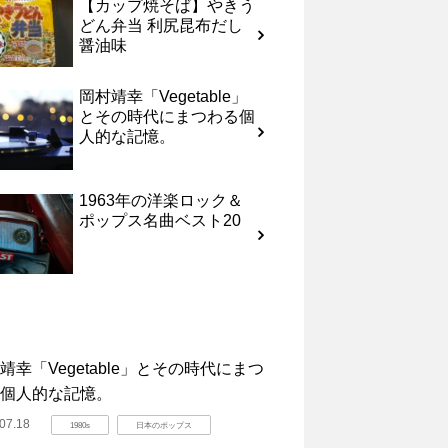
【カップ焼そば】やきう
どん弁当 利尻昆布だし
醤油味
岡村靖幸「Vegetable」
とその時代にまつわる個
人的な記憶。
1963年の洋楽ロック＆
ポップス名曲ベスト20
靖幸「Vegetable」とその時代にまつ
個人的な記憶。
07.18
1980s
日本のポップス