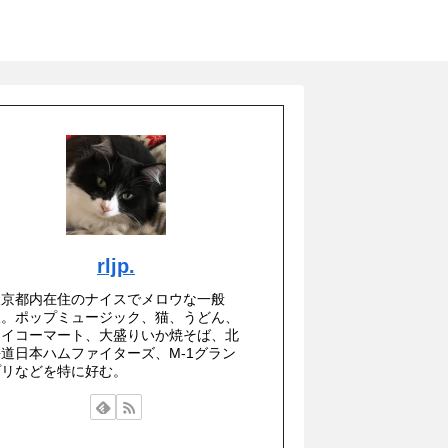
rljp.
東京都内在住のナイスでメロウな一般
人。ポップミュージック、猫、うどん、
セイコーマート、大盛りいか焼そば、北
海道日本ハムファイターズ、M-1グラン
プリなどを特に好む。