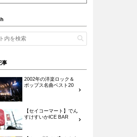
ch
記事
2002年の洋楽ロック＆
ポップス名曲ベスト20
【セイコーマート】でん
すけすいかICE BAR