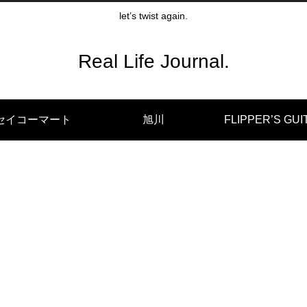
let’s twist again.
Real Life Journal.
セイコーマート
旭川
FLIPPER’S GUI