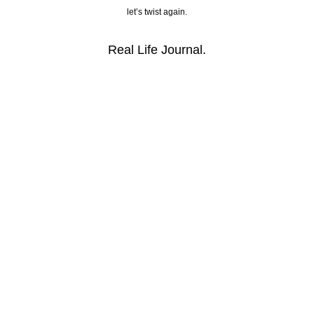
let’s twist again.
Real Life Journal.