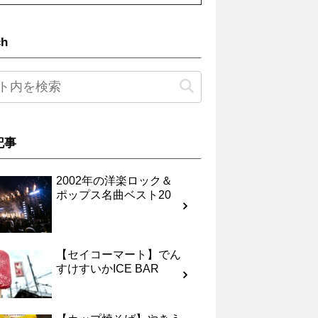
ch
記事
2002年の洋楽ロック＆
ポップス名曲ベスト20
【セイコーマート】でん
すけすいかICE BAR