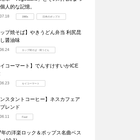
個人的な記憶。
07.18
1980s
日本のポップス
ップ焼そば】やきうどん弁当 利尻昆
し醤油味
06.24
カップ焼そば・焼うどん
イコーマート】でんすけすいかICE
R
06.23
セイコーマート
ンスタントコーヒー】ネスカフェア
ブレンド
06.11
Food
07年の洋楽ロック＆ポップス名曲ベス