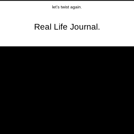
let’s twist again.
Real Life Journal.