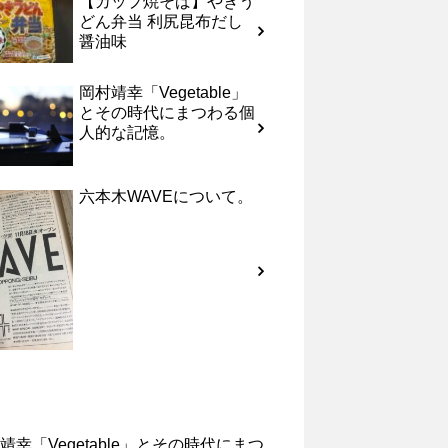
【カップ焼そば】やきう
どん弁当 利尻昆布だし
醤油味
岡村靖幸「Vegetable」
とその時代にまつわる個
人的な記憶。
六本木WAVEについて。
靖幸「Vegetable」とその時代にまつ