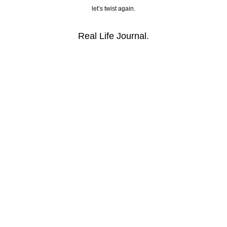
let’s twist again.
Real Life Journal.