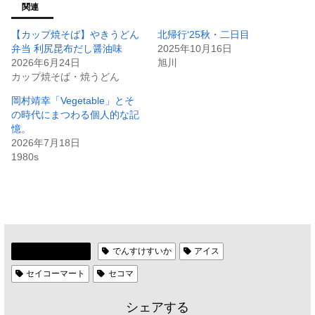
関連
【カップ焼そば】やきうどん
北帰行‘25秋・二日目
弁当 利尻昆布だし醤油味
2025年10月16日
2026年6月24日
旭川
カップ焼そば・焼うどん
岡村靖幸「Vegetable」とそ
の時代にまつわる個人的な記
憶。
2026年7月18日
1980s
セイコーマート
でんすけすいか
アイス
セイコーマート
セコマ
シェアする