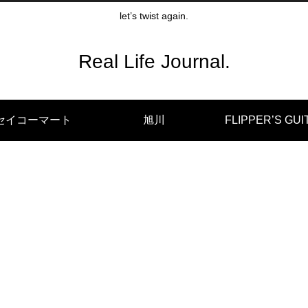
let’s twist again.
Real Life Journal.
セイコーマート
旭川
FLIPPER’S GUI