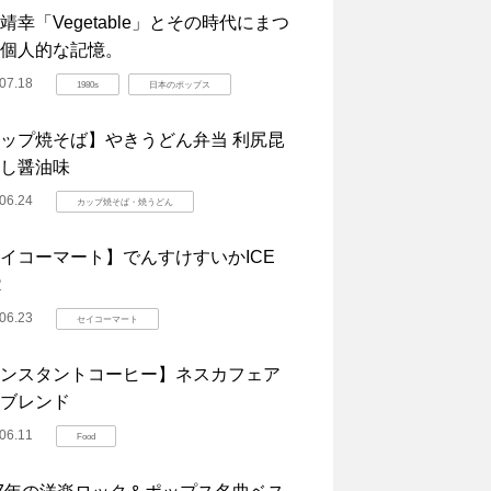
靖幸「Vegetable」とその時代にまつ
個人的な記憶。
07.18
1980s
日本のポップス
ップ焼そば】やきうどん弁当 利尻昆
し醤油味
06.24
カップ焼そば・焼うどん
イコーマート】でんすけすいかICE
R
06.23
セイコーマート
ンスタントコーヒー】ネスカフェア
ブレンド
06.11
Food