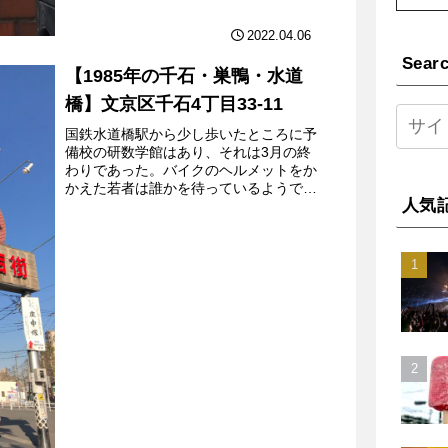
2022.04.06
Sear
【1985年の千石・巣鴨・水道
橋】文京区千石4丁目33-11
国鉄水道橋駅から少し歩いたところに予
備校の研数学館はあり、それは3月の終
わりであった。バイクのヘルメットをか
かえた若者は誰かを待っているようであ
人気
り、スタジアムジャンパーを身に付けて
いた。その建物には、歴史が感じられ
た。様々な予備校のパンフレ...