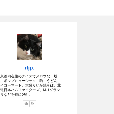
rljp.
東京都内在住のナイスでメロウな一般
人。ポップミュージック、猫、うどん、
セイコーマート、大盛りいか焼そば、北
海道日本ハムファイターズ、M-1グラン
プリなどを特に好む。