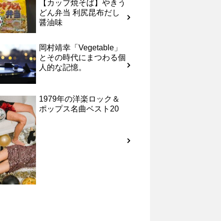
【カップ焼そば】やきう
どん弁当 利尻昆布だし
醤油味
岡村靖幸「Vegetable」
とその時代にまつわる個
人的な記憶。
1979年の洋楽ロック＆
ポップス名曲ベスト20