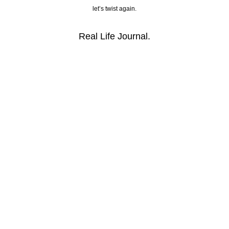
let’s twist again.
Real Life Journal.