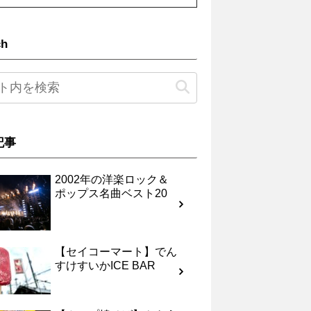
ch
記事
2002年の洋楽ロック＆
ポップス名曲ベスト20
【セイコーマート】でん
すけすいかICE BAR