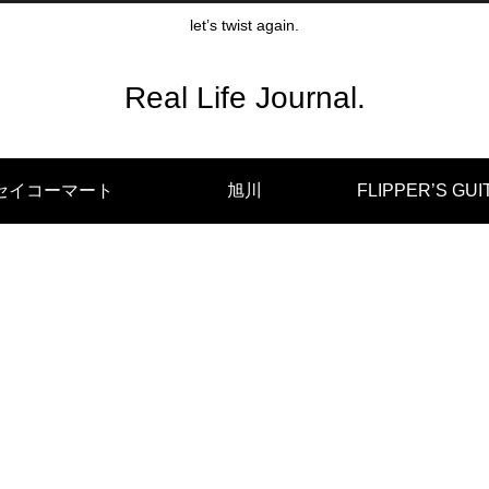
let’s twist again.
Real Life Journal.
セイコーマート
旭川
FLIPPER’S GUI