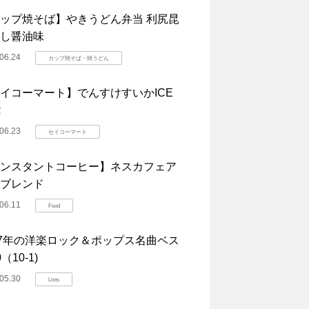
ップ焼そば】やきうどん弁当 利尻昆
し醤油味
06.24
カップ焼そば・焼うどん
イコーマート】でんすけすいかICE
R
06.23
セイコーマート
ンスタントコーヒー】ネスカフェア
ブレンド
06.11
Food
07年の洋楽ロック＆ポップス名曲ベス
（10-1)
05.30
Lists