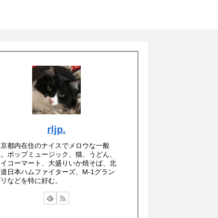
rljp.
東京都内在住のナイスでメロウな一般
人。ポップミュージック、猫、うどん、
セイコーマート、大盛りいか焼そば、北
海道日本ハムファイターズ、M-1グラン
プリなどを特に好む。