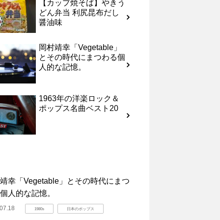
【カップ焼そば】やきう
どん弁当 利尻昆布だし
醤油味
岡村靖幸「Vegetable」
とその時代にまつわる個
人的な記憶。
1963年の洋楽ロック＆
ポップス名曲ベスト20
靖幸「Vegetable」とその時代にまつ
個人的な記憶。
07.18
1980s
日本のポップス