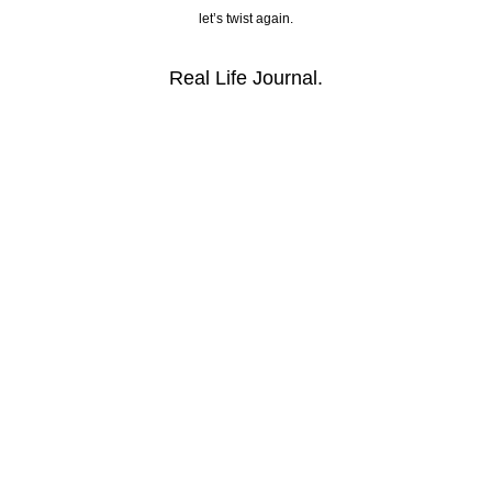
let’s twist again.
Real Life Journal.