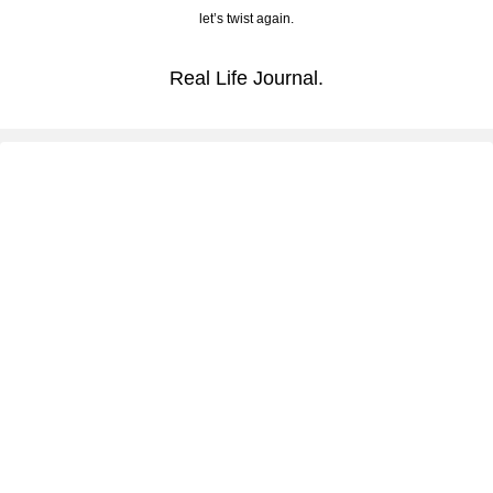
let’s twist again.
Real Life Journal.