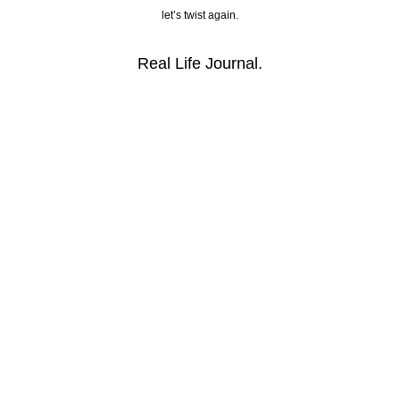
let’s twist again.
Real Life Journal.