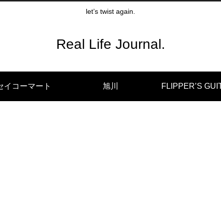
let’s twist again.
Real Life Journal.
セイコーマート
旭川
FLIPPER’S GUI