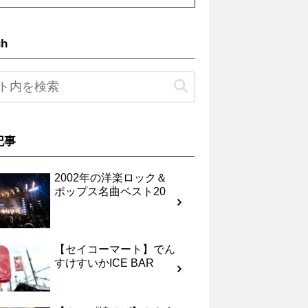
ch
記事
2002年の洋楽ロック＆
ポップス名曲ベスト20
【セイコーマート】でん
すけすいかICE BAR