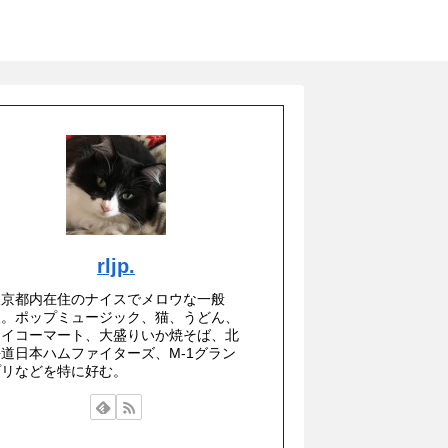
rljp.
東京都内在住のナイスでメロウな一般
人。ポップミュージック、猫、うどん、
セイコーマート、大盛りいか焼そば、北
海道日本ハムファイターズ、M-1グラン
プリなどを特に好む。