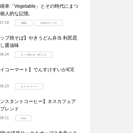
靖幸「Vegetable」とその時代にまつ
個人的な記憶。
07.18
1980s
日本のポップス
ップ焼そば】やきうどん弁当 利尻昆
し醤油味
06.24
カップ焼そば・焼うどん
イコーマート】でんすけすいかICE
R
06.23
セイコーマート
ンスタントコーヒー】ネスカフェア
ブレンド
06.11
Food