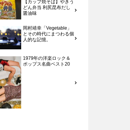
【カップ焼そば】やきう
どん弁当 利尻昆布だし
醤油味
岡村靖幸「Vegetable」
とその時代にまつわる個
人的な記憶。
1979年の洋楽ロック＆
ポップス名曲ベスト20