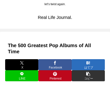
let’s twist again.
Real Life Journal.
The 500 Greatest Pop Albums of All
Time
X
Facebook
はてブ
LINE
Pinterest
コピー