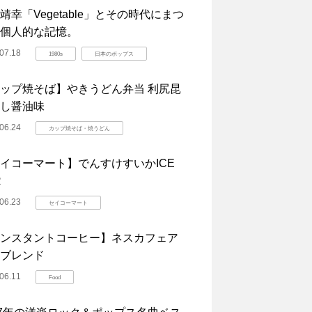
靖幸「Vegetable」とその時代にまつ
個人的な記憶。
07.18
1980s
日本のポップス
ップ焼そば】やきうどん弁当 利尻昆
し醤油味
06.24
カップ焼そば・焼うどん
イコーマート】でんすけすいかICE
R
06.23
セイコーマート
ンスタントコーヒー】ネスカフェア
ブレンド
06.11
Food