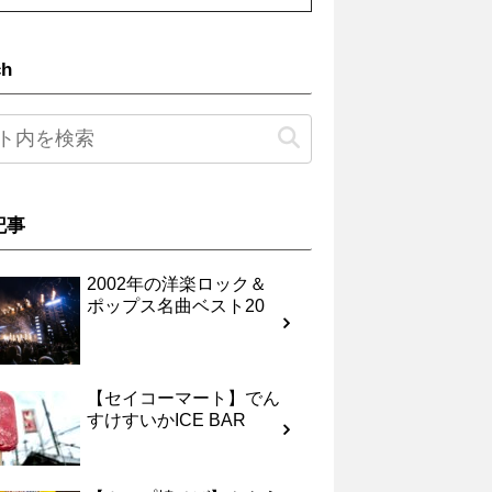
ch
記事
2002年の洋楽ロック＆
ポップス名曲ベスト20
【セイコーマート】でん
すけすいかICE BAR