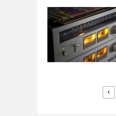
Book
前
へ