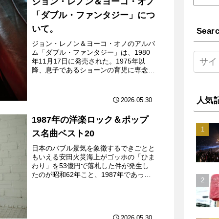
ジョン・レノン＆ヨーコ・オノ
「ダブル・ファンタジー」につ
いて。
Sear
ジョン・レノン＆ヨーコ・オノのアルバ
ム「ダブル・ファンタジー」は、1980
年11月17日に発売された。1975年以
降、息子であるショーンの育児に専念し
ていたジョン・レノンにとって、約5年
ぶりとなるアルバムであった。この年の
6月にジョン・レノ...
人気
2026.05.30
1987年の洋楽ロック＆ポップ
ス名曲ベスト20
日本のバブル景気を象徴するできごとと
もいえる安田火災海上がゴッホの「ひま
わり」を53億円で落札した件が発生し
たのが昭和62年こと、1987年であっ
た。村上春樹の小説「ノルウェイの森」
と松任谷由実の「純愛三部作」第1弾
「ダイアモンドダストが消...
2026.05.30