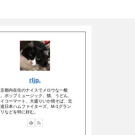
rljp.
東京都内在住のナイスでメロウな一般
人。ポップミュージック、猫、うどん、
セイコーマート、大盛りいか焼そば、北
海道日本ハムファイターズ、M-1グラン
プリなどを特に好む。