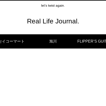
let’s twist again.
Real Life Journal.
セイコーマート
旭川
FLIPPER’S GUI