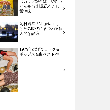
【カップ焼そば】やきう
どん弁当 利尻昆布だし
醤油味
岡村靖幸「Vegetable」
とその時代にまつわる個
人的な記憶。
1979年の洋楽ロック＆
ポップス名曲ベスト20