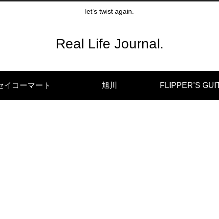
let’s twist again.
Real Life Journal.
セイコーマート
旭川
FLIPPER’S GUI