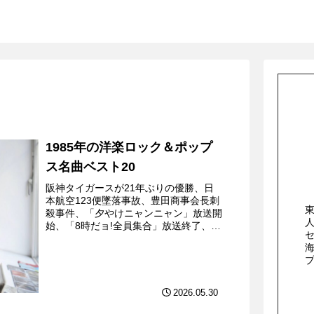
1985年の洋楽ロック＆ポップ
ス名曲ベスト20
阪神タイガースが21年ぶりの優勝、日
本航空123便墜落事故、豊田商事会長刺
殺事件、「夕やけニャンニャン」放送開
始、「8時だョ!全員集合」放送終了、
「ビックリハウス」休刊などといったト
ピックの他に、9月22日にはプラザ合意
が発表され、これが日...
2026.05.30