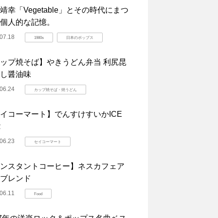
靖幸「Vegetable」とその時代にまつ
個人的な記憶。
07.18
1980s
日本のポップス
ップ焼そば】やきうどん弁当 利尻昆
し醤油味
06.24
カップ焼そば・焼うどん
イコーマート】でんすけすいかICE
R
06.23
セイコーマート
ンスタントコーヒー】ネスカフェア
ブレンド
06.11
Food