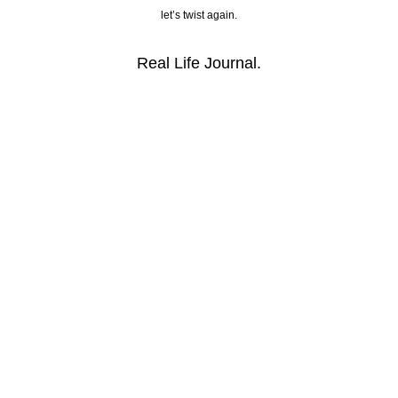
let’s twist again.
Real Life Journal.