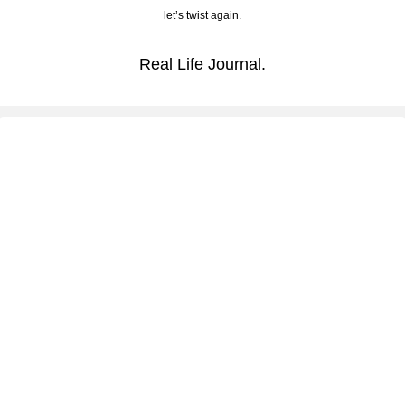
let’s twist again.
Real Life Journal.