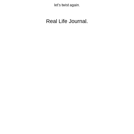
let’s twist again.
Real Life Journal.