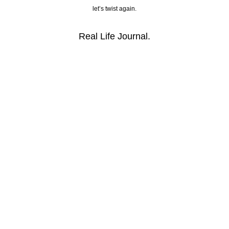
let’s twist again.
Real Life Journal.