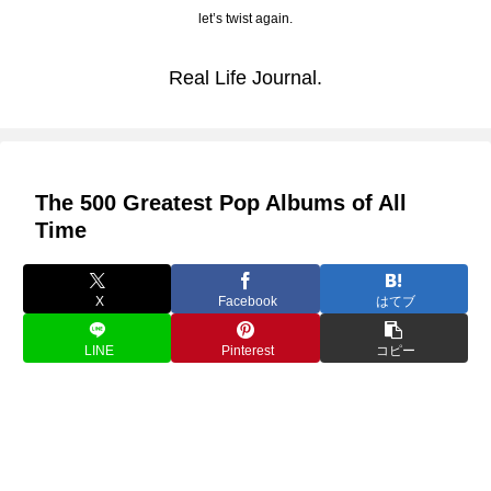
let’s twist again.
Real Life Journal.
The 500 Greatest Pop Albums of All
Time
X
Facebook
はてブ
LINE
Pinterest
コピー