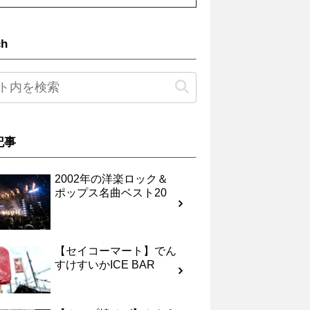
ch
記事
2002年の洋楽ロック＆
ポップス名曲ベスト20
【セイコーマート】でん
すけすいかICE BAR