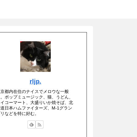
rljp.
東京都内在住のナイスでメロウな一般
人。ポップミュージック、猫、うどん、
セイコーマート、大盛りいか焼そば、北
海道日本ハムファイターズ、M-1グラン
プリなどを特に好む。