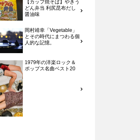
【カップ焼そば】やきう
どん弁当 利尻昆布だし
醤油味
岡村靖幸「Vegetable」
とその時代にまつわる個
人的な記憶。
1979年の洋楽ロック＆
ポップス名曲ベスト20