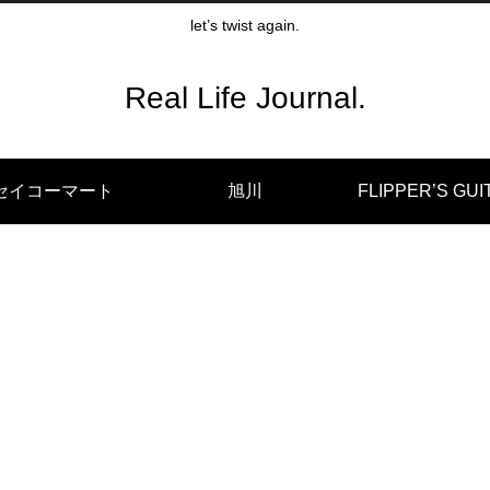
let’s twist again.
Real Life Journal.
セイコーマート
旭川
FLIPPER’S GUI