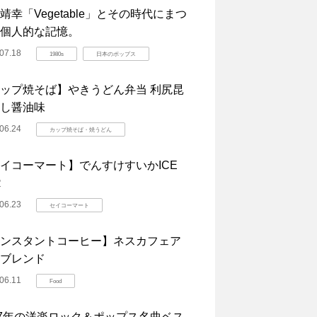
靖幸「Vegetable」とその時代にまつ
個人的な記憶。
07.18
1980s
日本のポップス
ップ焼そば】やきうどん弁当 利尻昆
し醤油味
06.24
カップ焼そば・焼うどん
イコーマート】でんすけすいかICE
R
06.23
セイコーマート
ンスタントコーヒー】ネスカフェア
ブレンド
06.11
Food
07年の洋楽ロック＆ポップス名曲ベス