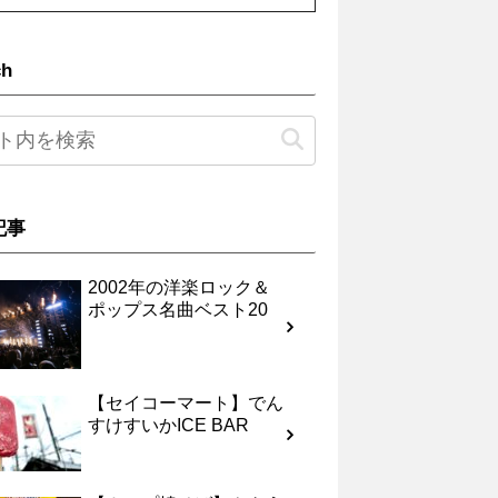
ch
記事
2002年の洋楽ロック＆
ポップス名曲ベスト20
【セイコーマート】でん
すけすいかICE BAR