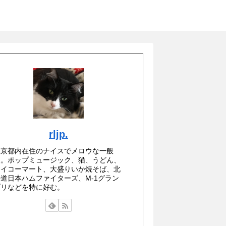
rljp.
東京都内在住のナイスでメロウな一般
人。ポップミュージック、猫、うどん、
セイコーマート、大盛りいか焼そば、北
海道日本ハムファイターズ、M-1グラン
プリなどを特に好む。