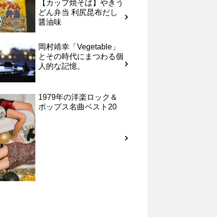
【カップ焼そば】やきう
どん弁当 利尻昆布だし
醤油味
岡村靖幸「Vegetable」
とその時代にまつわる個
人的な記憶。
1979年の洋楽ロック＆
ポップス名曲ベスト20