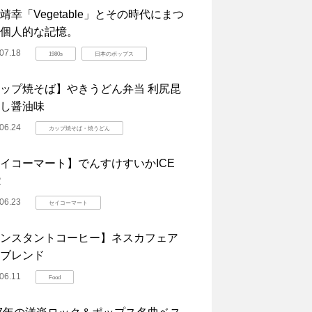
靖幸「Vegetable」とその時代にまつ
個人的な記憶。
07.18
1980s
日本のポップス
ップ焼そば】やきうどん弁当 利尻昆
し醤油味
06.24
カップ焼そば・焼うどん
イコーマート】でんすけすいかICE
R
06.23
セイコーマート
ンスタントコーヒー】ネスカフェア
ブレンド
06.11
Food