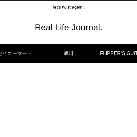
let’s twist again.
Real Life Journal.
セイコーマート
旭川
FLIPPER’S GUI