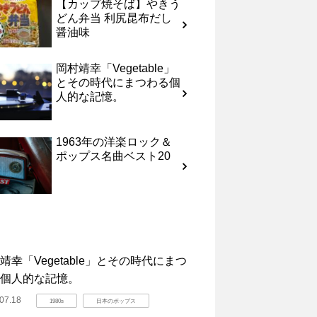
【カップ焼そば】やきう
どん弁当 利尻昆布だし
醤油味
岡村靖幸「Vegetable」
とその時代にまつわる個
人的な記憶。
1963年の洋楽ロック＆
ポップス名曲ベスト20
靖幸「Vegetable」とその時代にまつ
個人的な記憶。
07.18
1980s
日本のポップス