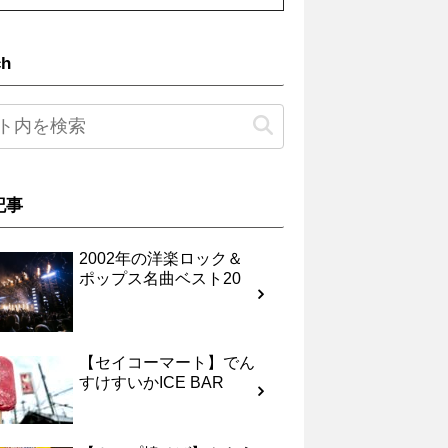
ch
記事
2002年の洋楽ロック＆
ポップス名曲ベスト20
【セイコーマート】でん
すけすいかICE BAR