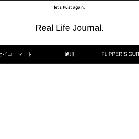
let’s twist again.
Real Life Journal.
セイコーマート
旭川
FLIPPER’S GUI