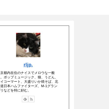
rljp.
東京都内在住のナイスでメロウな一般
人。ポップミュージック、猫、うどん、
セイコーマート、大盛りいか焼そば、北
海道日本ハムファイターズ、M-1グラン
プリなどを特に好む。