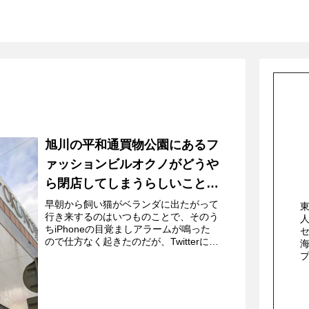
旭川の平和通買物公園にあるフ
ァッションビルオクノがどうや
ら閉店してしまうらしいことに
ついて。
早朝から飼い猫がベランダに出たがって
行き来するのはいつものことで、そのう
ちiPhoneの目覚ましアラームが鳴った
ので仕方なく起きたのだが、Twitterに
DMが届いていて、旭川の平和通買物公
園にあるファッションビルオクノが
2025年にも閉館...