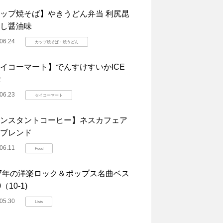
ップ焼そば】やきうどん弁当 利尻昆
し醤油味
06.24
カップ焼そば・焼うどん
イコーマート】でんすけすいかICE
R
06.23
セイコーマート
ンスタントコーヒー】ネスカフェア
ブレンド
06.11
Food
07年の洋楽ロック＆ポップス名曲ベス
（10-1)
05.30
Lists