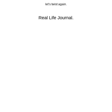
let’s twist again.
Real Life Journal.