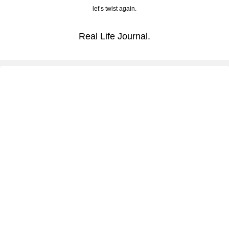
let’s twist again.
Real Life Journal.