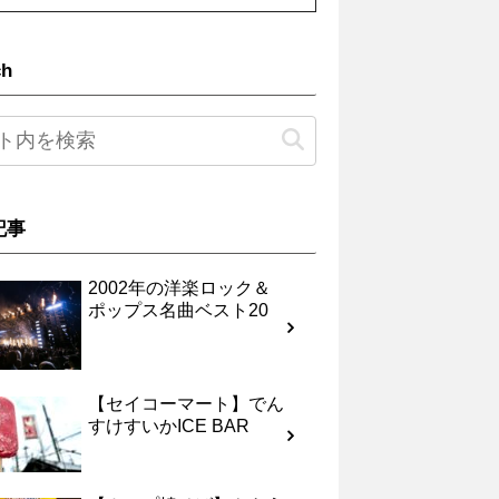
ch
記事
2002年の洋楽ロック＆
ポップス名曲ベスト20
【セイコーマート】でん
すけすいかICE BAR