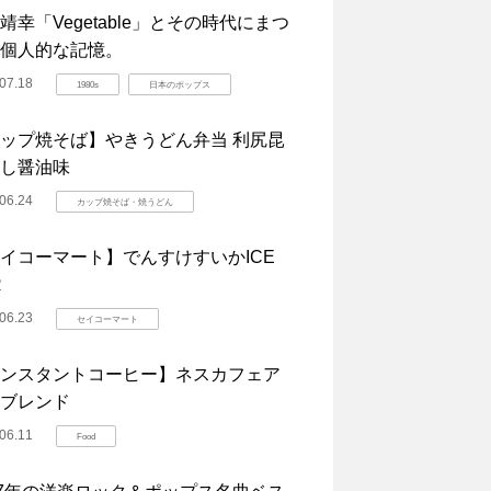
靖幸「Vegetable」とその時代にまつ
個人的な記憶。
07.18
1980s
日本のポップス
ップ焼そば】やきうどん弁当 利尻昆
し醤油味
06.24
カップ焼そば・焼うどん
イコーマート】でんすけすいかICE
R
06.23
セイコーマート
ンスタントコーヒー】ネスカフェア
ブレンド
06.11
Food