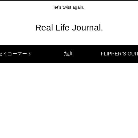
let’s twist again.
Real Life Journal.
セイコーマート
旭川
FLIPPER’S GUI