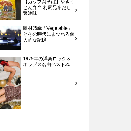
【カップ焼そば】やきう
どん弁当 利尻昆布だし
醤油味
岡村靖幸「Vegetable」
とその時代にまつわる個
人的な記憶。
1979年の洋楽ロック＆
ポップス名曲ベスト20