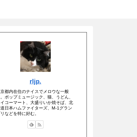
rljp.
東京都内在住のナイスでメロウな一般
人。ポップミュージック、猫、うどん、
セイコーマート、大盛りいか焼そば、北
海道日本ハムファイターズ、M-1グラン
プリなどを特に好む。