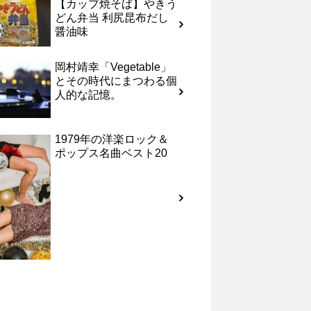
【カップ焼そば】やきう
どん弁当 利尻昆布だし
醤油味
岡村靖幸「Vegetable」
とその時代にまつわる個
人的な記憶。
1979年の洋楽ロック＆
ポップス名曲ベスト20