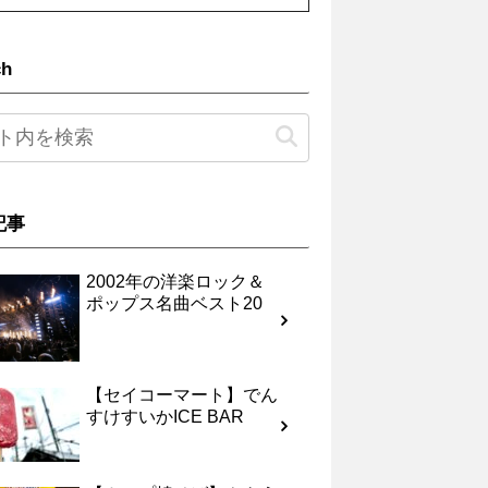
ch
記事
2002年の洋楽ロック＆
ポップス名曲ベスト20
【セイコーマート】でん
すけすいかICE BAR