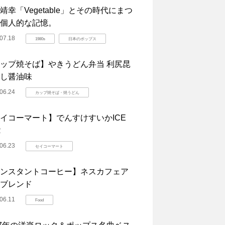
靖幸「Vegetable」とその時代にまつ
個人的な記憶。
07.18
1980s
日本のポップス
ップ焼そば】やきうどん弁当 利尻昆
し醤油味
06.24
カップ焼そば・焼うどん
イコーマート】でんすけすいかICE
R
06.23
セイコーマート
ンスタントコーヒー】ネスカフェア
ブレンド
06.11
Food