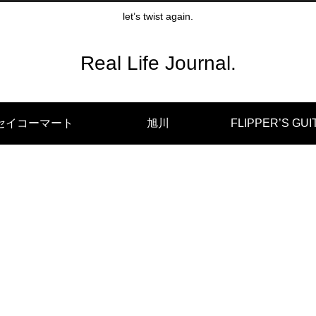
let’s twist again.
Real Life Journal.
セイコーマート
旭川
FLIPPER’S GUI