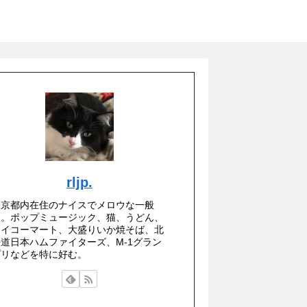
rljp.
東京都内在住のナイスでメロウな一般
人。ポップミュージック、猫、うどん、
セイコーマート、大盛りいか焼そば、北
海道日本ハムファイターズ、M-1グラン
プリなどを特に好む。