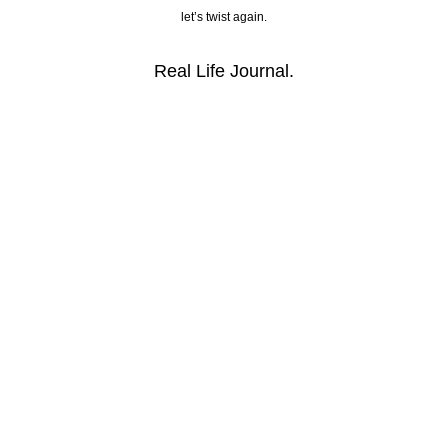
let’s twist again.
Real Life Journal.