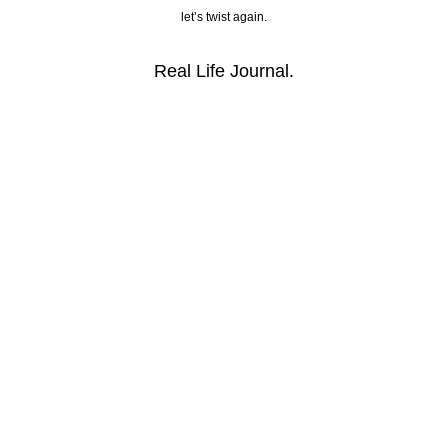
let’s twist again.
Real Life Journal.