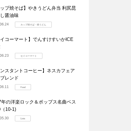
ップ焼そば】やきうどん弁当 利尻昆
し醤油味
06.24
カップ焼そば・焼うどん
イコーマート】でんすけすいかICE
R
06.23
セイコーマート
ンスタントコーヒー】ネスカフェア
ブレンド
06.11
Food
07年の洋楽ロック＆ポップス名曲ベス
（10-1)
05.30
Lists