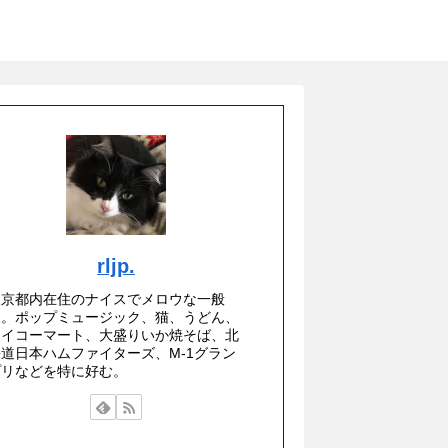
rljp.
東京都内在住のナイスでメロウな一般
人。ポップミュージック、猫、うどん、
セイコーマート、大盛りいか焼そば、北
海道日本ハムファイターズ、M-1グラン
プリなどを特に好む。