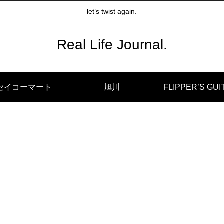
let’s twist again.
Real Life Journal.
セイコーマート
旭川
FLIPPER’S GUI