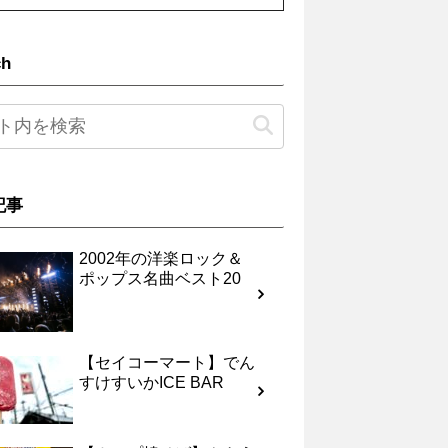
ch
記事
2002年の洋楽ロック＆
ポップス名曲ベスト20
【セイコーマート】でん
すけすいかICE BAR