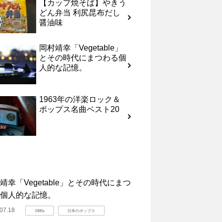
【カップ焼そば】やきう
どん弁当 利尻昆布だし
醤油味
岡村靖幸「Vegetable」
とその時代にまつわる個
人的な記憶。
1963年の洋楽ロック＆
ポップス名曲ベスト20
靖幸「Vegetable」とその時代にまつ
個人的な記憶。
07.18
1980s
日本のポップス