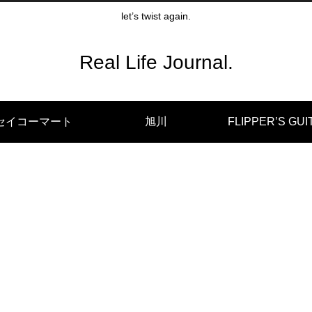
let’s twist again.
Real Life Journal.
セイコーマート
旭川
FLIPPER’S GUI