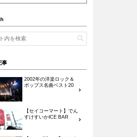
ch
記事
2002年の洋楽ロック＆
ポップス名曲ベスト20
【セイコーマート】でん
すけすいかICE BAR