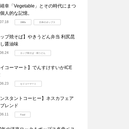
靖幸「Vegetable」とその時代にまつ
個人的な記憶。
07.18
1980s
日本のポップス
ップ焼そば】やきうどん弁当 利尻昆
し醤油味
06.24
カップ焼そば・焼うどん
イコーマート】でんすけすいかICE
R
06.23
セイコーマート
ンスタントコーヒー】ネスカフェア
ブレンド
06.11
Food