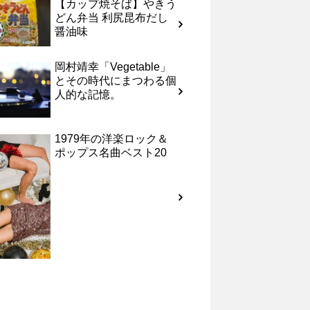
【カップ焼そば】やきう
どん弁当 利尻昆布だし
醤油味
岡村靖幸「Vegetable」
とその時代にまつわる個
人的な記憶。
1979年の洋楽ロック＆
ポップス名曲ベスト20