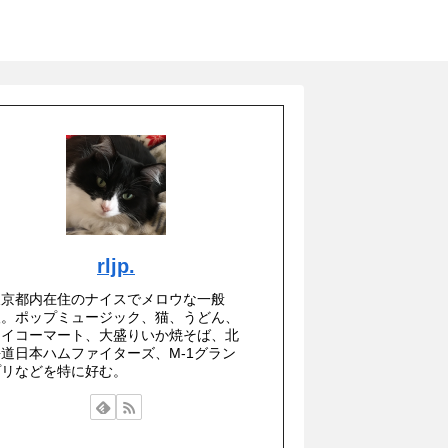
rljp.
東京都内在住のナイスでメロウな一般
人。ポップミュージック、猫、うどん、
セイコーマート、大盛りいか焼そば、北
海道日本ハムファイターズ、M-1グラン
プリなどを特に好む。