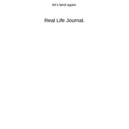
let’s twist again.
Real Life Journal.