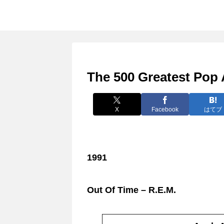
The 500 Greatest Pop 
X
Facebook
はてブ
1991
Out Of Time – R.E.M.