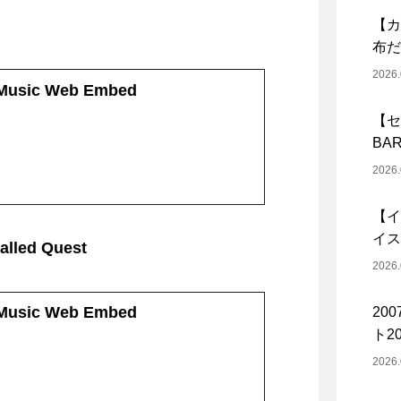
【カ
布だ
2026.
 Music Web Embed
【セ
BA
2026.
【イ
イス
alled Quest
2026.
 Music Web Embed
20
ト20
2026.