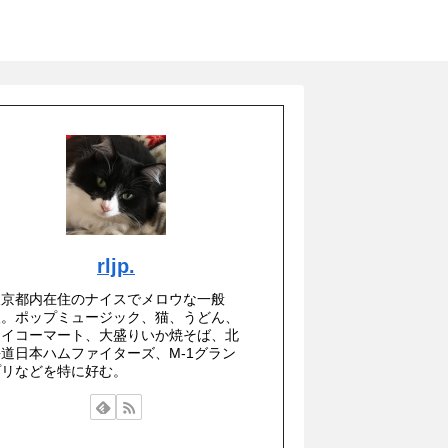
rljp.
東京都内在住のナイスでメロウな一般
人。ポップミュージック、猫、うどん、
セイコーマート、大盛りいか焼そば、北
海道日本ハムファイターズ、M-1グラン
プリなどを特に好む。