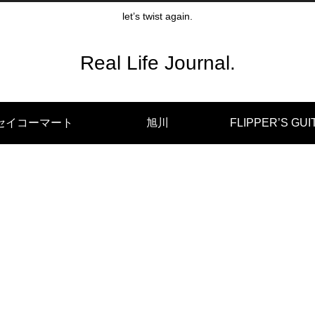
let’s twist again.
Real Life Journal.
セイコーマート
旭川
FLIPPER’S GUI