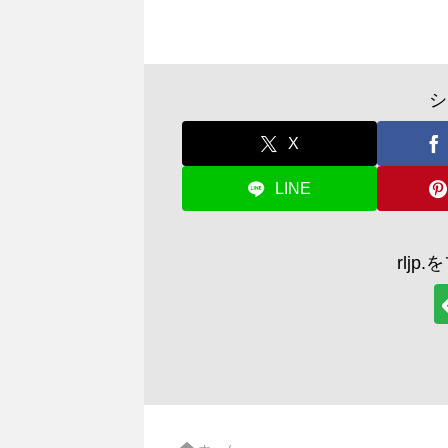
シ
X
LINE
rlj