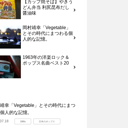
【カップ焼そば】やきう
どん弁当 利尻昆布だし
醤油味
岡村靖幸「Vegetable」
とその時代にまつわる個
人的な記憶。
1963年の洋楽ロック＆
ポップス名曲ベスト20
靖幸「Vegetable」とその時代にまつ
個人的な記憶。
07.18
1980s
日本のポップス