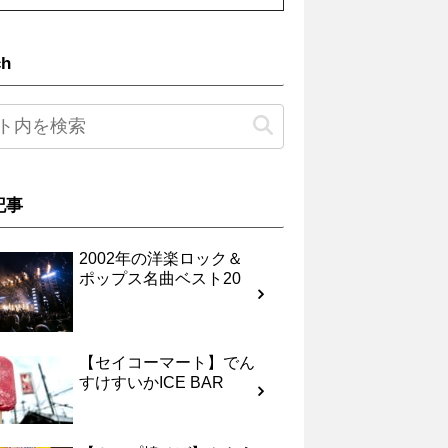
ch
記事
2002年の洋楽ロック＆
ポップス名曲ベスト20
【セイコーマート】でん
すけすいかICE BAR