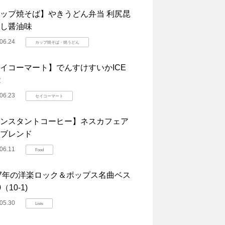
ップ焼そば】やきうどん弁当 利尻昆
し醤油味
06.24
カップ焼そば・焼うどん
イコーマート】でんすけすいかICE
R
06.23
セイコーマート
ンスタントコーヒー】ネスカフェア
ブレンド
06.11
Food
07年の洋楽ロック＆ポップス名曲ベス
（10-1)
05.30
Lists