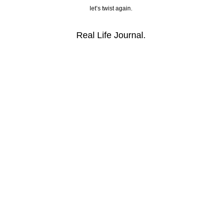
let’s twist again.
Real Life Journal.