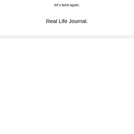
let’s twist again.
Real Life Journal.