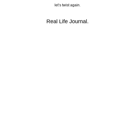
let’s twist again.
Real Life Journal.