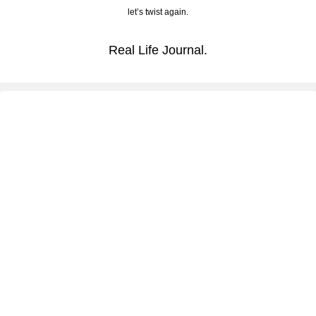
let’s twist again.
Real Life Journal.