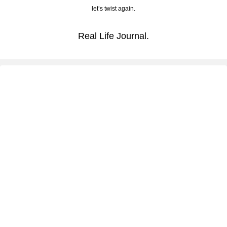
let’s twist again.
Real Life Journal.