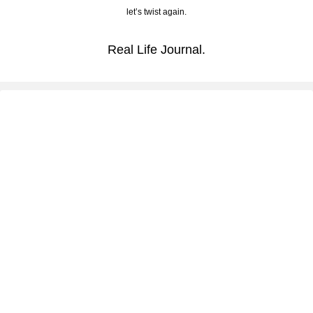
let’s twist again.
Real Life Journal.