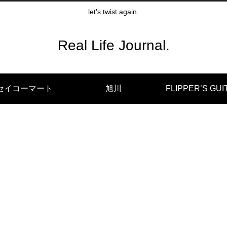
let’s twist again.
Real Life Journal.
セイコーマート
旭川
FLIPPER’S GUI