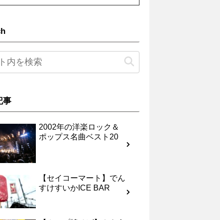
ch
記事
2002年の洋楽ロック＆
ポップス名曲ベスト20
【セイコーマート】でん
すけすいかICE BAR