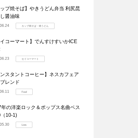
ップ焼そば】やきうどん弁当 利尻昆
し醤油味
06.24
カップ焼そば・焼うどん
イコーマート】でんすけすいかICE
R
06.23
セイコーマート
ンスタントコーヒー】ネスカフェア
ブレンド
06.11
Food
07年の洋楽ロック＆ポップス名曲ベス
（10-1)
05.30
Lists