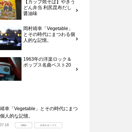
【カップ焼そば】やきう
どん弁当 利尻昆布だし
醤油味
岡村靖幸「Vegetable」
とその時代にまつわる個
人的な記憶。
1963年の洋楽ロック＆
ポップス名曲ベスト20
靖幸「Vegetable」とその時代にまつ
個人的な記憶。
07.18
1980s
日本のポップス