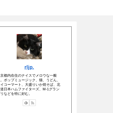
rljp.
東京都内在住のナイスでメロウな一般
人。ポップミュージック、猫、うどん、
セイコーマート、大盛りいか焼そば、北
海道日本ハムファイターズ、M-1グラン
プリなどを特に好む。