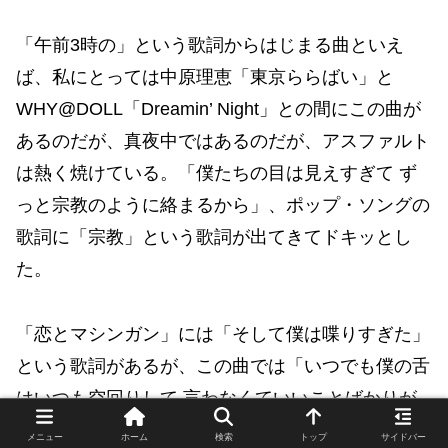
「午前3時の」という歌詞からはじまる曲といえ
ば、私にとっては中原理恵「東京ららばい」と
WHY@DOLL「Dreamin’ Night」との間にこの曲が
あるのだが、真夜中ではあるのだが、アスファルト
は熱く焼けている。「僕たちの目は見えすぎて ず
っと宗教のように絡まるから」、ポップ・ソングの
歌詞に「宗教」という歌詞が出てきてドキッとし
た。
「恋とマシンガン」には「そして僕は喋りすぎた」
という歌詞があるが、この曲では「いつでも僕の舌
はいつも空回りして 言わなくていいことばかりが
ほら 溢れ出す」である。最近の小沢健二のツイー
メニュー
ホーム
検索
トップ
サイドバー