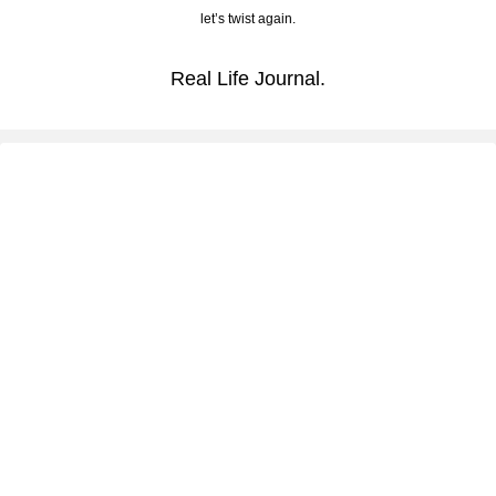
let’s twist again.
Real Life Journal.