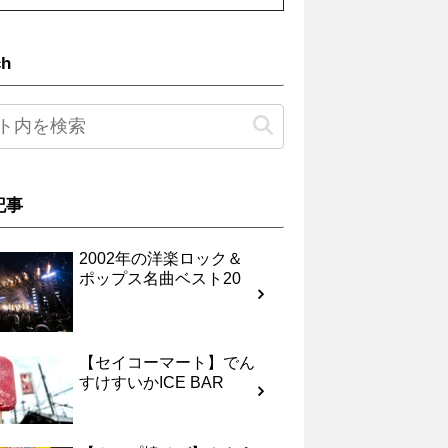
ch
記事
2002年の洋楽ロック＆
ポップス名曲ベスト20
【セイコーマート】でん
すけすいかICE BAR