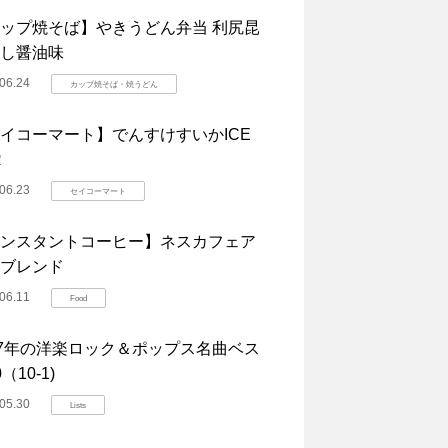
ップ焼そば】やきうどん弁当 利尻昆
し醤油味
06.24
カップ焼そば・焼うどん
イコーマート】でんすけすいかICE
R
06.23
セイコーマート
ンスタントコーヒー】ネスカフェア
ブレンド
06.11
Food
07年の洋楽ロック＆ポップス名曲ベス
（10-1)
05.30
Lists