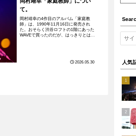
岡村靖幸「家庭教師」につい
て。
岡村靖幸の4作目のアルバム「家庭教
Sear
師」は、1990年11月16日に発売され
た。おそらく渋谷ロフトの1階にあった
WAVEで買ったのだが、はっきりとは覚
えていない。夕方に渋谷から井の頭線で
帰宅する電車内で、屈託のない若者たち
が劇団「岡村靖幸」と...
人気
2026.05.30