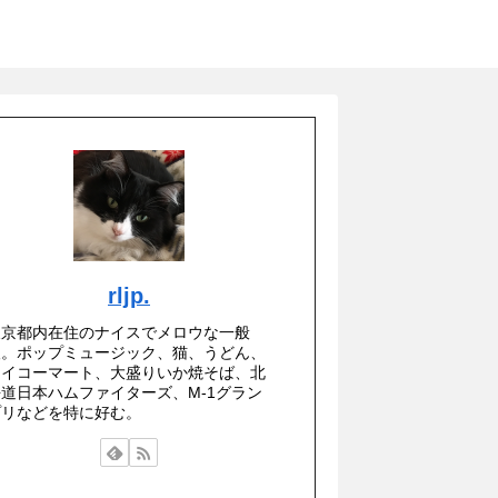
rljp.
東京都内在住のナイスでメロウな一般
人。ポップミュージック、猫、うどん、
セイコーマート、大盛りいか焼そば、北
海道日本ハムファイターズ、M-1グラン
プリなどを特に好む。