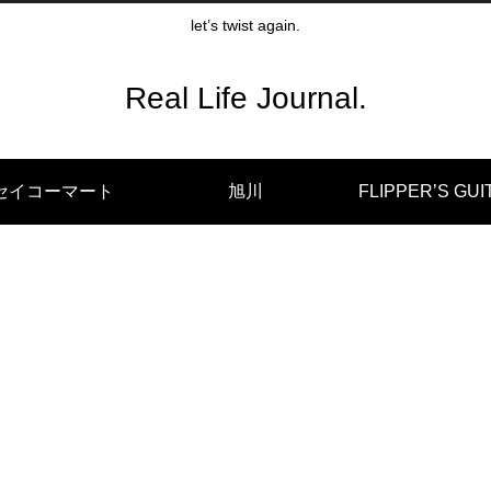
let’s twist again.
Real Life Journal.
セイコーマート
旭川
FLIPPER’S GUI