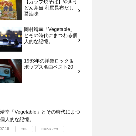
【カップ焼そば】やきう
どん弁当 利尻昆布だし
醤油味
岡村靖幸「Vegetable」
とその時代にまつわる個
人的な記憶。
1963年の洋楽ロック＆
ポップス名曲ベスト20
靖幸「Vegetable」とその時代にまつ
個人的な記憶。
07.18
1980s
日本のポップス