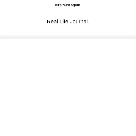
let’s twist again.
Real Life Journal.