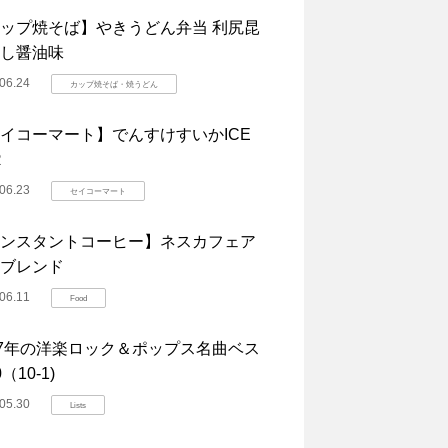
ップ焼そば】やきうどん弁当 利尻昆
し醤油味
06.24
カップ焼そば・焼うどん
イコーマート】でんすけすいかICE
R
06.23
セイコーマート
ンスタントコーヒー】ネスカフェア
ブレンド
06.11
Food
07年の洋楽ロック＆ポップス名曲ベス
（10-1)
05.30
Lists