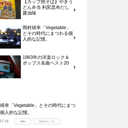
【カップ焼そば】やきう
どん弁当 利尻昆布だし
醤油味
岡村靖幸「Vegetable」
とその時代にまつわる個
人的な記憶。
1963年の洋楽ロック＆
ポップス名曲ベスト20
靖幸「Vegetable」とその時代にまつ
個人的な記憶。
07.18
1980s
日本のポップス