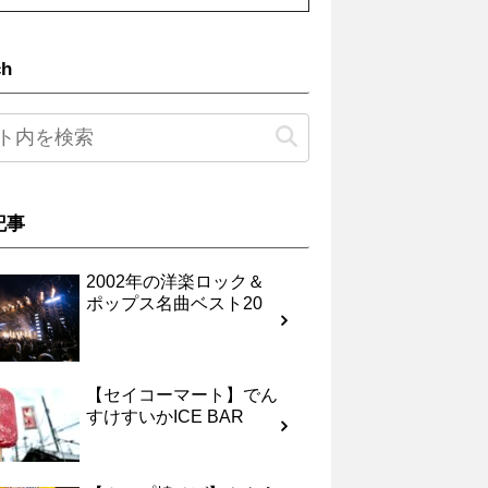
ch
記事
2002年の洋楽ロック＆
ポップス名曲ベスト20
【セイコーマート】でん
すけすいかICE BAR