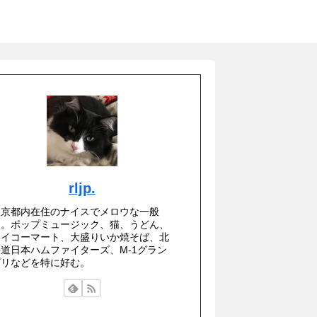
rljp.
東京都内在住のナイスでメロウな一般
人。ポップミュージック、猫、うどん、
セイコーマート、大盛りいか焼そば、北
海道日本ハムファイターズ、M-1グラン
プリなどを特に好む。