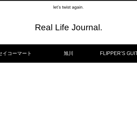
let’s twist again.
Real Life Journal.
セイコーマート
旭川
FLIPPER’S GUI