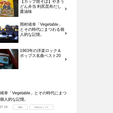
【カップ焼そば】やきう
どん弁当 利尻昆布だし
醤油味
岡村靖幸「Vegetable」
とその時代にまつわる個
人的な記憶。
1963年の洋楽ロック＆
ポップス名曲ベスト20
靖幸「Vegetable」とその時代にまつ
個人的な記憶。
07.18
1980s
日本のポップス