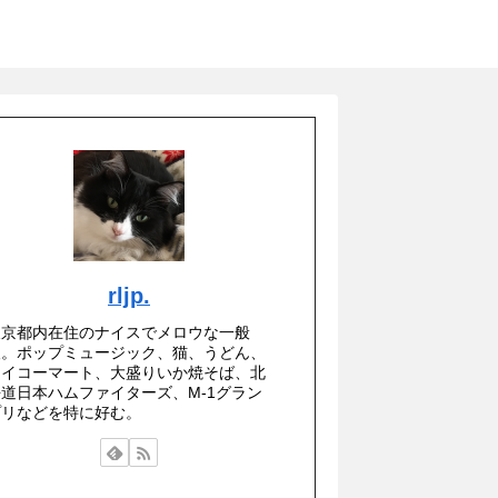
rljp.
東京都内在住のナイスでメロウな一般
人。ポップミュージック、猫、うどん、
セイコーマート、大盛りいか焼そば、北
海道日本ハムファイターズ、M-1グラン
プリなどを特に好む。