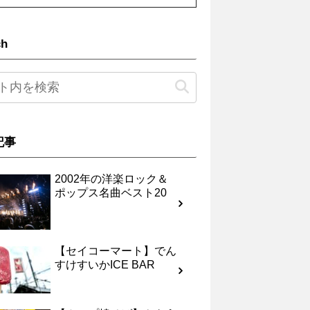
ch
記事
2002年の洋楽ロック＆
ポップス名曲ベスト20
【セイコーマート】でん
すけすいかICE BAR