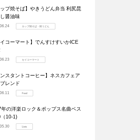
ップ焼そば】やきうどん弁当 利尻昆
し醤油味
06.24
カップ焼そば・焼うどん
イコーマート】でんすけすいかICE
R
06.23
セイコーマート
ンスタントコーヒー】ネスカフェア
ブレンド
06.11
Food
07年の洋楽ロック＆ポップス名曲ベス
（10-1)
05.30
Lists