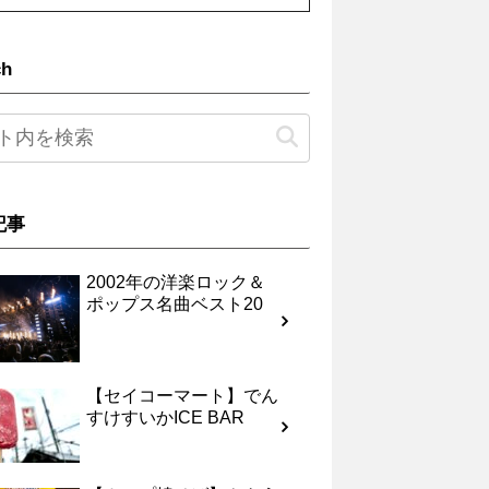
ch
記事
2002年の洋楽ロック＆
ポップス名曲ベスト20
【セイコーマート】でん
すけすいかICE BAR