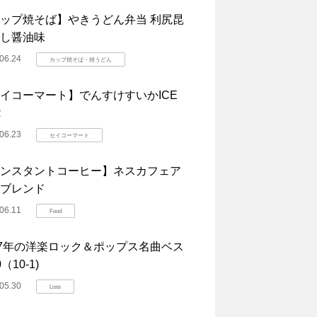
ップ焼そば】やきうどん弁当 利尻昆
し醤油味
06.24
カップ焼そば・焼うどん
イコーマート】でんすけすいかICE
R
06.23
セイコーマート
ンスタントコーヒー】ネスカフェア
ブレンド
06.11
Food
07年の洋楽ロック＆ポップス名曲ベス
（10-1)
05.30
Lists