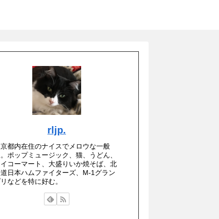
rljp.
東京都内在住のナイスでメロウな一般
人。ポップミュージック、猫、うどん、
セイコーマート、大盛りいか焼そば、北
海道日本ハムファイターズ、M-1グラン
プリなどを特に好む。