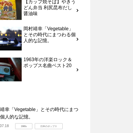
【カップ焼そば】やきう
どん弁当 利尻昆布だし
醤油味
岡村靖幸「Vegetable」
とその時代にまつわる個
人的な記憶。
1963年の洋楽ロック＆
ポップス名曲ベスト20
靖幸「Vegetable」とその時代にまつ
個人的な記憶。
07.18
1980s
日本のポップス