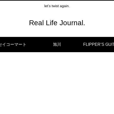
let’s twist again.
Real Life Journal.
セイコーマート
旭川
FLIPPER’S GUI