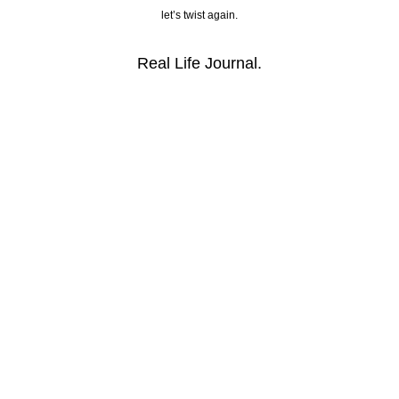
let’s twist again.
Real Life Journal.